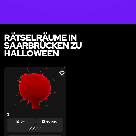
RÄTSELRÄUME IN
SAARBRÜCKEN ZU
HALLOWEEN
LIKE
S
2 – 4
60 MIN.