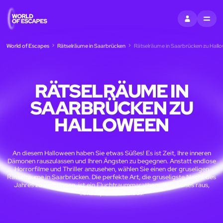
EINTRAGEN
MENU
World of Escapes
Rätselräume in Saarbrücken
Rätselräume in Saarbrücken zu Hall
RÄTSELRÄUME IN
SAARBRÜCKEN ZU
HALLOWEEN
An diesem Halloween haben Sie etwas Süßes! Es ist Zeit, Ihre inneren
Dämonen rauszulassen und Ihren Ängsten zu begegnen. Anstatt endlose
Horrorfilme und Thriller anzusehen, wählen Sie einen der gruseligen
Rätselräume in Saarbrücken. Die perfekte Art, die gruseligste Nacht des
Jahres zu verbringen, ist ein Fluchtraummarathon. Was Süßes raus,
sonst spukt's im Haus!