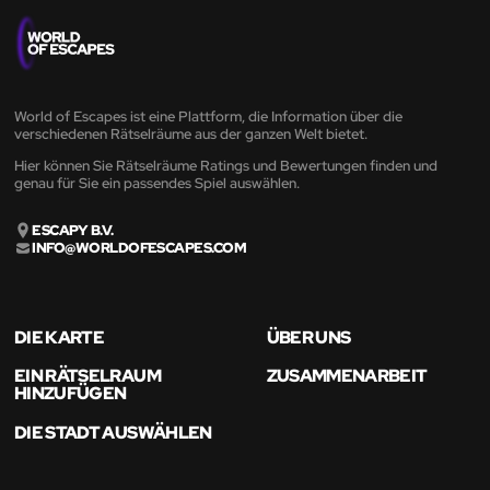
World of Escapes ist eine Plattform, die Information über die
verschiedenen Rätselräume aus der ganzen Welt bietet.
Hier können Sie Rätselräume Ratings und Bewertungen finden und
genau für Sie ein passendes Spiel auswählen.
ESCAPY B.V.
INFO@WORLDOFESCAPES.COM
DIE KARTE
ÜBER UNS
EIN RÄTSELRAUM
ZUSAMMENARBEIT
HINZUFÜGEN
DIE STADT AUSWÄHLEN