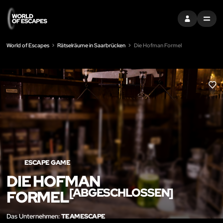
EINTRAGEN
MENU
World of Escapes
Rätselräume in Saarbrücken
Die Hofman Formel
LIK
ESCAPE GAME
DIE HOFMAN
[ABGESCHLOSSEN]
FORMEL
Das Unternehmen:
TEAMESCAPE