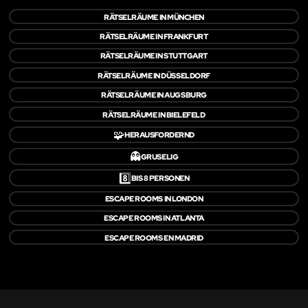
RÄTSELRÄUME IN MÜNCHEN
RÄTSELRÄUME IN FRANKFURT
RÄTSELRÄUME IN STUTTGART
RÄTSELRÄUME IN DÜSSELDORF
RÄTSELRÄUME IN AUGSBURG
RÄTSELRÄUME IN BIELEFELD
🧩
HERAUSFORDERND
👻
GRUSELIG
8️⃣
BIS 8 PERSONEN
ESCAPE ROOMS IN LONDON
ESCAPE ROOMS IN ATLANTA
ESCAPE ROOMS EN MADRID