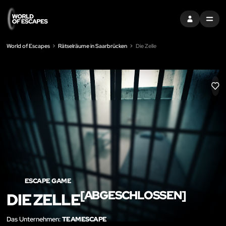
EINTRAGEN
MENU
World of Escapes
Rätselräume in Saarbrücken
Die Zelle
LIK
ESCAPE GAME
[ABGESCHLOSSEN]
DIE ZELLE
Das Unternehmen:
TEAMESCAPE