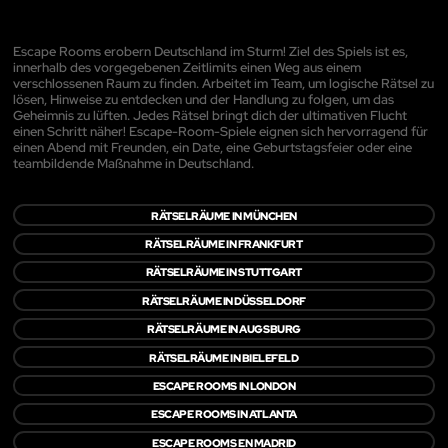
Escape Rooms erobern Deutschland im Sturm! Ziel des Spiels ist es,
innerhalb des vorgegebenen Zeitlimits einen Weg aus einem
verschlossenen Raum zu finden. Arbeitet im Team, um logische Rätsel zu
lösen, Hinweise zu entdecken und der Handlung zu folgen, um das
Geheimnis zu lüften. Jedes Rätsel bringt dich der ultimativen Flucht
einen Schritt näher! Escape-Room-Spiele eignen sich hervorragend für
einen Abend mit Freunden, ein Date, eine Geburtstagsfeier oder eine
teambildende Maßnahme in Deutschland.
RÄTSELRÄUME IN MÜNCHEN
RÄTSELRÄUME IN FRANKFURT
RÄTSELRÄUME IN STUTTGART
RÄTSELRÄUME IN DÜSSELDORF
RÄTSELRÄUME IN AUGSBURG
RÄTSELRÄUME IN BIELEFELD
ESCAPE ROOMS IN LONDON
ESCAPE ROOMS IN ATLANTA
ESCAPE ROOMS EN MADRID