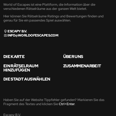
World of Escapes ist eine Plattform, die Information über die
verschiedenen Rätselräume aus der ganzen Welt bietet.
Hier können Sie Rätselräume Ratings und Bewertungen finden und
genau für Sie ein passendes Spiel auswählen.
ESCAPY B.V.
INFO@WORLDOFESCAPES.COM
DIE KARTE
ÜBER UNS
EIN RÄTSELRAUM
ZUSAMMENARBEIT
HINZUFÜGEN
DIE STADT AUSWÄHLEN
Haben Sie auf der Website Tippfehler gefunden? Markieren Sie das
Fragment des Textes und klicken Sie
Ctrl+Enter
.
Escapy B.V.