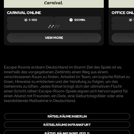
CARNIVAL ONLINE
OFFICE ONL
1 – 100
120 MIN.
VIEW MORE
Escape Rooms erobern Deutschland im Sturm! Ziel des Spiels ist es,
innerhalb des vorgegebenen Zeitlimits einen Weg aus einem
verschlossenen Raum zu finden. Arbeitet im Team, um logische Rätsel zu
lösen, Hinweise zu entdecken und der Handlung zu folgen, um das
Geheimnis zu lüften. Jedes Rätsel bringt dich der ultimativen Flucht
einen Schritt näher! Escape-Room-Spiele eignen sich hervorragend für
einen Abend mit Freunden, ein Date, eine Geburtstagsfeier oder eine
teambildende Maßnahme in Deutschland.
RÄTSELRÄUME IN BERLIN
RÄTSELRÄUME IN FRANKFURT
RÄTSELRÄUME IN BIELEFELD