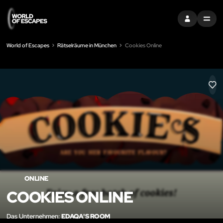
EINTRAGEN
MENU
World of Escapes
Rätselräume in München
Cookies Online
LIK
ONLINE
COOKIES ONLINE
Das Unternehmen:
EDAQA'S ROOM