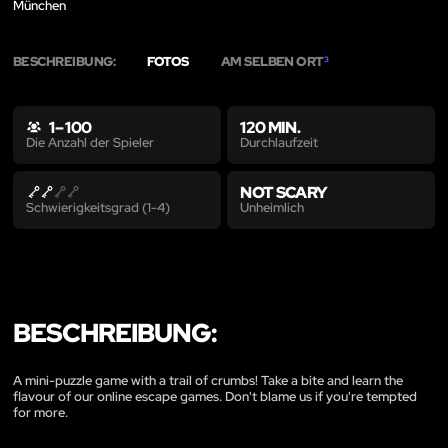
München
BESCHREIBUNG:
FOTOS
AM SELBEN ORT
3
1 – 100
120 MIN.
Durchlaufzeit
Die Anzahl der Spieler
NOT SCARY
Unheimlich
Schwierigkeitsgrad (1-4)
BESCHREIBUNG:
A mini-puzzle game with a trail of crumbs! Take a bite and learn the
flavour of our online escape games. Don't blame us if you're tempted
for more.