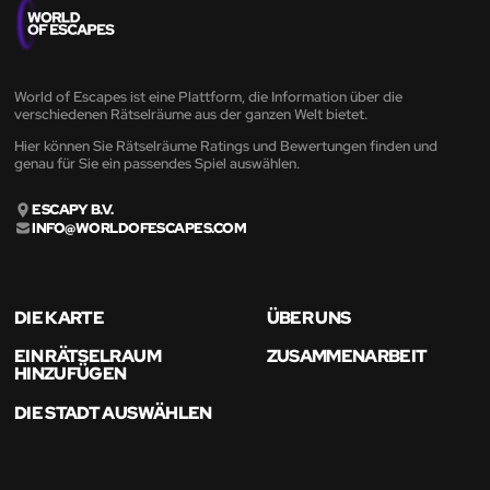
World of Escapes ist eine Plattform, die Information über die
verschiedenen Rätselräume aus der ganzen Welt bietet.
Hier können Sie Rätselräume Ratings und Bewertungen finden und
genau für Sie ein passendes Spiel auswählen.
ESCAPY B.V.
INFO@WORLDOFESCAPES.COM
DIE KARTE
ÜBER UNS
EIN RÄTSELRAUM
ZUSAMMENARBEIT
HINZUFÜGEN
DIE STADT AUSWÄHLEN