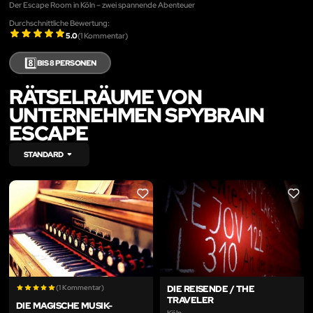
Der Escape Room in Köln – zwei spannende Abenteuer
Durchschnittliche Bewertung:
5.0
(
1
Kommentar)
8️⃣
BIS 8 PERSONEN
RÄTSELRÄUME VON
UNTERNEHMEN SPYBRAIN
ESCAPE
STANDARD
LIKE
LIKE
(1 Kommentar)
DIE REISENDE / THE
TRAVELER
DIE MAGISCHE MUSIK-
Köln