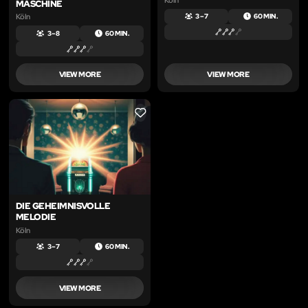
MASCHINE
Köln
3 – 7
60 MIN.
3 – 8
60 MIN.
VIEW MORE
VIEW MORE
LIKE
DIE GEHEIMNISVOLLE
MELODIE
Köln
3 – 7
60 MIN.
VIEW MORE