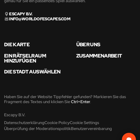
genau für Sie ein passendes Spiel auswählen.
ESCAPY B.V.
INFO@WORLDOFESCAPES.COM
DIE KARTE
ÜBER UNS
EIN RÄTSELRAUM
ZUSAMMENARBEIT
HINZUFÜGEN
DIE STADT AUSWÄHLEN
Haben Sie auf der Website Tippfehler gefunden? Markieren Sie das
Fragment des Textes und klicken Sie
Ctrl+Enter
.
Escapy B.V.
Datenschutzerklärung
Cookie Policy
Cookie Settings
Überprüfung der Moderationspolitik
Benutzervereinbarung