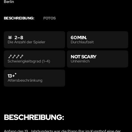
Berlin
BESCHREIBUNG:
FOTOS
2 – 8
60 MIN.
Durchlaufzeit
Die Anzahl der Spieler
NOT SCARY
Unheimlich
Schwierigkeitsgrad (1-4)
*
13+
Altersbeschränkung
BESCHREIBUNG:
Anfang des 19. Jahrhunderts war die Piano Bar im Kunsthof eine der