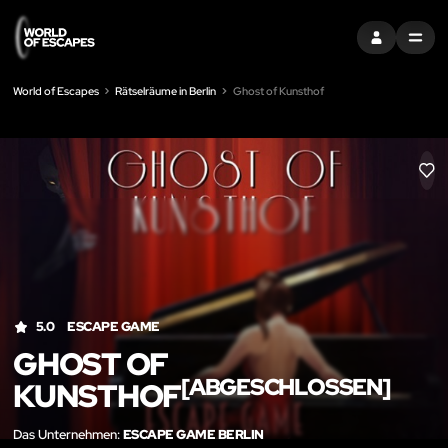
EINTRAGEN
MENU
World of Escapes
Rätselräume in Berlin
Ghost of Kunsthof
LIK
5.0
ESCAPE GAME
GHOST OF
[ABGESCHLOSSEN]
KUNSTHOF
Das Unternehmen:
ESCAPE GAME BERLIN