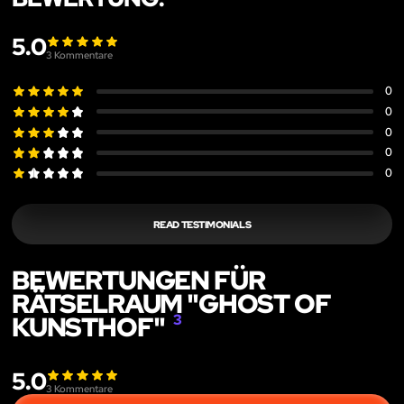
5.0
3
Kommentare
0
0
0
0
0
READ TESTIMONIALS
BEWERTUNGEN FÜR
RÄTSELRAUM "GHOST OF
KUNSTHOF"
3
5.0
3
Kommentare